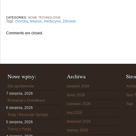
CATEGORIES:
NOWE TECHNOLOGIE
Tagi:
choroby
,
lekarze
,
medycyna
,
Zdrowie
Comments are closed.
Nowe wpisy:
Archiwa
Stro
Dla sportowców
sierpień 2026
Arch
7 sierpnia, 2026
lipiec 2026
Spis T
Romansy z Dodatkiem
czerwiec 2026
Tagi
6 sierpnia, 2026
maj 2026
Testy i Recenzje Sprzętu
kwiecień 2026
5 sierpnia, 2026
Trenuj z Pasją
marzec 2026