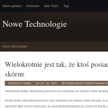
Strona główna
Archiwum
Spis Treści
Tagi
Nowe Technologie
Nowe Technologie
Wielokrotnie jest tak, że ktoś posi
skórne
WI
POSTED BY ADMIN
ON LIS - 30 - 2025
WITH
MOŻLIWOŚĆ KOMENTOWANIA
Z
JE
TA
Jakikolwiek doktor stomatolog jest inny oraz powinny oni zdawać sobie sprawę
ŻE
KT
PO
PS
Każdy doktor stomatolog jest inny oraz powinny oni zdawać sobie sprawę, że ja
ZM
S
okresach było mocno widoczne, że www.klinikadentalcare.pl, może nie każdy, al