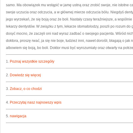
samo. Ma obowiązek mu wstąpić w jamę ustną oraz zrobić swoje, nie istotne cał
swoje uczucia oraz odczucia, a w głównej mierze odczucia bólu. Niegdyś dent
jego wyrzekań, że się boją oraz że boli. Nastały czasy teraźniejsze, a wspólnie
lekarzy dentystów. W związku z tym, lekarze stomatolodzy, poszli po rozum do
dosyć mocno, że zaczęli oni nad wyraz zadbać o swojego pacjenta. Wśród nich
doktora, proszę rwać, ja się nie boje, tudzież inni, nawet dorośli, błagają o ja
albowiem się boją, bo boli. Doktor musi być wyrozumiały oraz otwarty na potrze
1.
Poznaj wszystkie szczegóły
2.
Dowiedz się więcej
3.
Zobacz, o co chodzi
4.
Przeczytaj nasz najnowszy wpis
5.
nawigacja