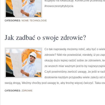
względu na lokalizację. Koniecznie przetestuj t
#nowoczesnytrybżycia
CATEGORIES:
NOWE TECHNOLOGIE
Jak zadbać o swoje zdrowie?
Co tak naprawdę możemy robić, aby być o wiel
zdrowie? Nikt nie powiedział, niestety, iż po z
okazję dużo lepiej radzić sobie ze zdrowiem, 
ze wszech miar ważnym jest to by najzwyczajni
Czyli powinniśmy zwrócić uwagę, że jeśli w ra
dosłownie każdym przypadku wiele zależy od na
swoją drogą. Weźmy choćby pod uwagę to, aby trochę więcej ćwiczyć. Taka oso
CATEGORIES:
ZDROWIE