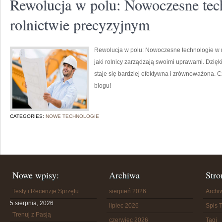
Rewolucja w polu: Nowoczesne tec
rolnictwie precyzyjnym
Rewolucja w polu: Nowoczesne technologie w r
jaki rolnicy zarządzają swoimi uprawami. Dzięk
staje się bardziej efektywna i zrównoważona. Cz
blogu!
CATEGORIES:
NOWE TECHNOLOGIE
Nowe wpisy:
Archiwa
Stro
Testy i Recenzje Sprzętu
sierpień 2026
Arch
5 sierpnia, 2026
lipiec 2026
Spis T
Trenuj z Pasją
czerwiec 2026
Tagi