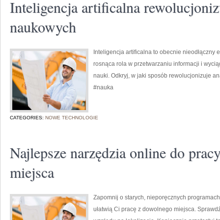
Inteligencja artificalna rewolucjoni
naukowych
Inteligencja artificalna to obecnie nieodłączn
rosnąca rola w przetwarzaniu informacji i wy
nauki. Odkryj, w jaki sposób rewolucjonizuje a
#nauka
CATEGORIES:
NOWE TECHNOLOGIE
Najlepsze narzędzia online do prac
miejsca
Zapomnij o starych, nieporęcznych programach!
ułatwią Ci pracę z dowolnego miejsca. Sprawdź