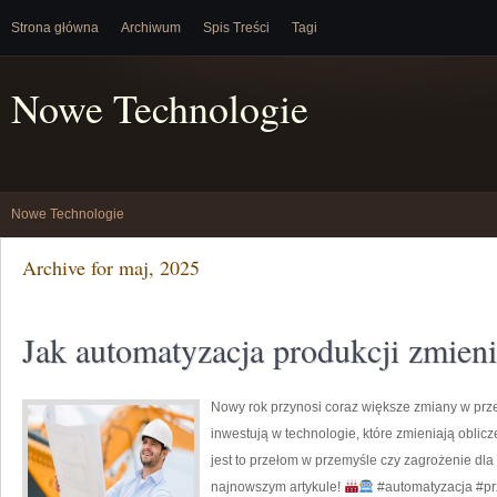
Strona główna
Archiwum
Spis Treści
Tagi
Nowe Technologie
Nowe Technologie
Archive for maj, 2025
Jak automatyzacja produkcji zmieni
Nowy rok przynosi coraz większe zmiany w prze
inwestują w technologie, które zmieniają oblic
jest to przełom w przemyśle czy zagrożenie dl
najnowszym artykule!
#automatyzacja #p