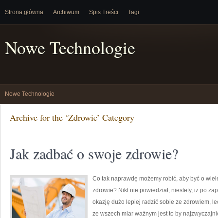
Strona główna
Archiwum
Spis Treści
Tagi
Nowe Technologie
Nowe Technologie
Archive for the ‘Zdrowie’ Category
Jak zadbać o swoje zdrowie?
Co tak naprawdę możemy robić, aby być o wiel
zdrowie? Nikt nie powiedział, niestety, iż po z
okazję dużo lepiej radzić sobie ze zdrowiem, 
ze wszech miar ważnym jest to by najzwyczajni