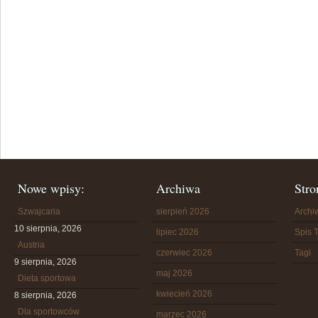
Nowe wpisy:
Archiwa
Stro
Szwajcaria
sierpień 2026
Arch
10 sierpnia, 2026
lipiec 2026
Spis T
Austria
czerwiec 2026
Tagi
9 sierpnia, 2026
maj 2026
Dieta sportowa
kwiecień 2026
8 sierpnia, 2026
Dla sportowców
marzec 2026