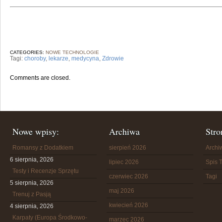
CATEGORIES:
NOWE TECHNOLOGIE
Tagi:
choroby
,
lekarze
,
medycyna
,
Zdrowie
Comments are closed.
Nowe wpisy:
Archiwa
Stro
Romansy z Dodatkiem
sierpień 2026
Arch
6 sierpnia, 2026
lipiec 2026
Spis T
Testy i Recenzje Sprzętu
czerwiec 2026
Tagi
5 sierpnia, 2026
maj 2026
Trenuj z Pasją
kwiecień 2026
4 sierpnia, 2026
Karpaty (Europa Środkowo-
marzec 2026