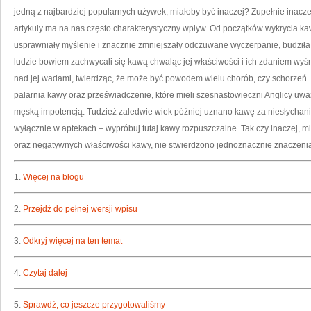
BE
jedną z najbardziej popularnych używek, miałoby być inaczej? Zupełnie inaczej
W
NA
artykuły ma na nas często charakterystyczny wpływ. Od początków wykrycia kaw
TO
usprawniały myślenie i znacznie zmniejszały odczuwane wyczerpanie, budziła 
ludzie bowiem zachwycali się kawą chwaląc jej właściwości i ich zdaniem wyśmie
nad jej wadami, twierdząc, że może być powodem wielu chorób, czy schorzeń
palarnia kawy oraz przeświadczenie, które mieli szesnastowieczni Anglicy uważ
męską impotencją. Tudzież zaledwie wiek później uznano kawę za niesłychan
wyłącznie w aptekach – wypróbuj tutaj kawy rozpuszczalne. Tak czy inaczej, 
oraz negatywnych właściwości kawy, nie stwierdzono jednoznacznie znaczenia
1.
Więcej na blogu
2.
Przejdź do pełnej wersji wpisu
3.
Odkryj więcej na ten temat
4.
Czytaj dalej
5.
Sprawdź, co jeszcze przygotowaliśmy