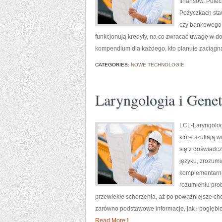
finansów. Polec
Pożyczkach sta
czy bankowego, 
funkcjonują kredyty, na co zwracać uwagę w do
kompendium dla każdego, kto planuje zaciągną
CATEGORIES:
NOWE TECHNOLOGIE
Laryngologia i Genet
LCL-Laryngolog.
które szukają w
się z doświadc
języku, zrozumi
komplementarna 
rozumieniu prob
przewlekłe schorzenia, aż po poważniejsze ch
zarówno podstawowe informacje, jak i pogłębion
Read More ]