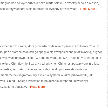
 zmotywować do wychodzenia poza utarte szlaki. To świetny serwis dla osób,
lsce, lubią własnoręcznie planowane wyjazdy oraz stawiają
[ Read More ]
 Przemian to strona, która prowadzi czytelnika w przestrzeń filozofii Chin. To
ia, gdzie starochińska księga spotyka się z współczesną wrażliwością, a język
ię życiowym przewodnikiem w podejmowaniu decyzji. Polecamy Technologia i
itektura Chin dawniej i dziś. Na tej witrynie I Ching jest pokazywany nie jako
awostka, lecz jako uniwersalne podejście do procesu stawania się.
omentarze heksagramów, wyjaśnienia symboli, a także przewodniki, jak
wis I Ching – Księga Przemian to połączenie kompendium wiedzy i
esz solidne podstawy
[ Read More ]