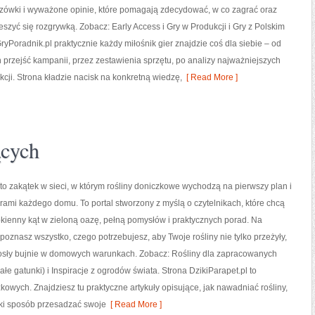
zówki i wyważone opinie, które pomagają zdecydować, w co zagrać oraz
szyć się rozgrywką. Zobacz: Early Access i Gry w Produkcji i Gry z Polskim
yPoradnik.pl praktycznie każdy miłośnik gier znajdzie coś dla siebie – od
 przejść kampanii, przez zestawienia sprzętu, po analizy najważniejszych
ji. Strona kładzie nacisk na konkretną wiedzę,
[ Read More ]
ących
 to zakątek w sieci, w którym rośliny doniczkowe wychodzą na pierwszy plan i
erami każdego domu. To portal stworzony z myślą o czytelnikach, które chcą
kienny kąt w zieloną oazę, pełną pomysłów i praktycznych porad. Na
 poznasz wszystko, czego potrzebujesz, aby Twoje rośliny nie tylko przeżyły,
osły bujnie w domowych warunkach. Zobacz: Rośliny dla zapracowanych
ałe gatunki) i Inspiracje z ogrodów świata. Strona DzikiParapet.pl to
owych. Znajdziesz tu praktyczne artykuły opisujące, jak nawadniać rośliny,
aki sposób przesadzać swoje
[ Read More ]