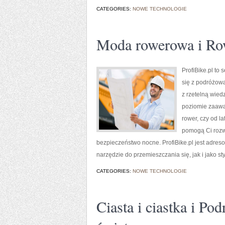
CATEGORIES:
NOWE TECHNOLOGIE
Moda rowerowa i Row
ProfiBike.pl to
się z podróżowa
z rzetelną wied
poziomie zaawan
rower, czy od la
pomogą Ci rozw
bezpieczeństwo nocne. ProfiBike.pl jest adreso
narzędzie do przemieszczania się, jak i jako sty
CATEGORIES:
NOWE TECHNOLOGIE
Ciasta i ciastka i Pod