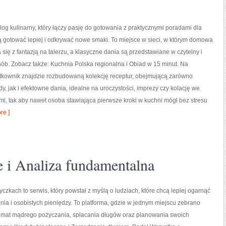
 blog kulinarny, który łączy pasję do gotowania z praktycznymi poradami dla
ą gotować lepiej i odkrywać nowe smaki. To miejsce w sieci, w którym domowa
 się z fantazją na talerzu, a klasyczne dania są przedstawiane w czytelny i
sób. Zobacz także: Kuchnia Polska regionalna i Obiad w 15 minut. Na
ytkownik znajdzie rozbudowaną kolekcję receptur, obejmującą zarówno
y, jak i efektowne dania, idealne na uroczystości, imprezy czy kolację we
mi, tak aby nawet osoba stawiająca pierwsze kroki w kuchni mógł bez stresu
re ]
 i Analiza fundamentalna
czkach to serwis, który powstał z myślą o ludziach, które chcą lepiej ogarnąć
nia i osobistych pieniędzy. To platforma, gdzie w jednym miejscu zebrano
temat mądrego pożyczania, spłacania długów oraz planowania swoich