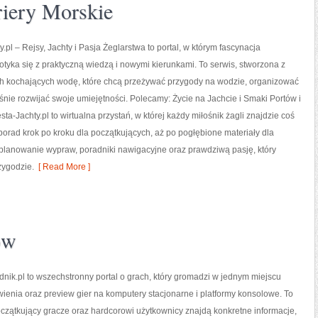
riery Morskie
.pl – Rejsy, Jachty i Pasja Żeglarstwa to portal, w którym fascynacja
tyka się z praktyczną wiedzą i nowymi kierunkami. To serwis, stworzona z
h kochających wodę, które chcą przeżywać przygody na wodzie, organizować
eśnie rozwijać swoje umiejętności. Polecamy: Życie na Jachcie i Smaki Portów i
ta-Jachty.pl to wirtualna przystań, w której każdy miłośnik żagli znajdzie coś
 porad krok po kroku dla początkujących, aż po pogłębione materiały dla
 planowanie wypraw, poradniki nawigacyjne oraz prawdziwą pasję, który
zygodzie.
[ Read More ]
ów
nik.pl to wszechstronny portal o grach, który gromadzi w jednym miejscu
wienia oraz preview gier na komputery stacjonarne i platformy konsolowe. To
oczątkujący gracze oraz hardcorowi użytkownicy znajdą konkretne informacje,