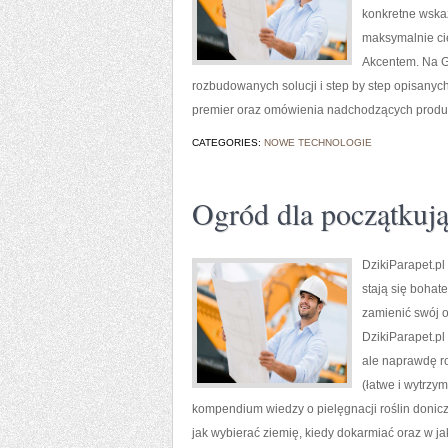
konkretne wska
maksymalnie cie
Akcentem. Na Gr
rozbudowanych solucji i step by step opisanych
premier oraz omówienia nadchodzących produkc
CATEGORIES:
NOWE TECHNOLOGIE
Ogród dla początkuj
DzikiParapet.pl
stają się bohat
zamienić swój o
DzikiParapet.pl
ale naprawdę r
(łatwe i wytrzym
kompendium wiedzy o pielęgnacji roślin doniczk
jak wybierać ziemię, kiedy dokarmiać oraz w j