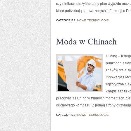
czytelnikowi ułożyć idealny plan wyjazdu oraz
które potrzebują sprawdzonych informacji o Po
CATEGORIES:
NOWE TECHNOLOGIE
Moda w Chinach
I Ching – Księga
punkt odniesien
znaków staje s
innowacje i Arch
egzotyczna ciek
Znajdziesz tu k
pracować z I Ching w trudnych momentach. Ser
duchowego kompasu. Z jednej strony otrzymuj
CATEGORIES:
NOWE TECHNOLOGIE