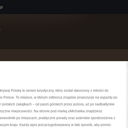
gi
e
rywaj Polskę to serwis turystyczny, który został stworzony z miłości do
 Polsce. To miejsce, w którym odbiorca znajdzie propozycje na wyjazdy po
h polskich zakątkach – od pasm górskich przez jeziora, aż po nadbałtyckie
oryczne miejscowości. Na stronie pod marką uMichalika znajdziesz
ewodniki po miejscach, praktyczne porady oraz autorskie spostrzeżenia z
aszym kraju. Każdy wpis jest przygotowywany w taki sposób, aby pomóc