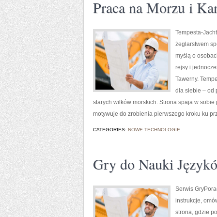
Praca na Morzu i Ka
Tempesta-Jachty
żeglarstwem spo
myślą o osobac
rejsy i jednocz
Tawerny. Tempes
dla siebie – od
starych wilków morskich. Strona spaja w sobie
motywuje do zrobienia pierwszego kroku ku pr
CATEGORIES:
NOWE TECHNOLOGIE
Gry do Nauki Język
Serwis GryPorad
instrukcje, omó
strona, gdzie p