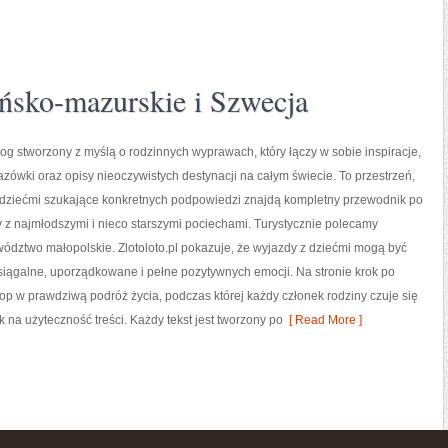
sko-mazurskie i Szwecja
 blog stworzony z myślą o rodzinnych wyprawach, który łączy w sobie inspiracje,
zówki oraz opisy nieoczywistych destynacji na całym świecie. To przestrzeń,
z dziećmi szukające konkretnych podpowiedzi znajdą kompletny przewodnik po
 z najmłodszymi i nieco starszymi pociechami. Turystycznie polecamy
dztwo małopolskie. Zlotoloto.pl pokazuje, że wyjazdy z dziećmi mogą być
iągalne, uporządkowane i pełne pozytywnych emocji. Na stronie krok po
op w prawdziwą podróż życia, podczas której każdy członek rodziny czuje się
k na użyteczność treści. Każdy tekst jest tworzony po
[ Read More ]