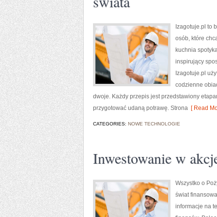
świata
Izagotuje.pl to
osób, które chc
kuchnia spotyka
inspirujący spo
Izagotuje.pl uż
codzienne obiad
dwoje. Każdy przepis jest przedstawiony etapa
przygotować udaną potrawę. Strona
[ Read Mo
CATEGORIES:
NOWE TECHNOLOGIE
Inwestowanie w akcje
Wszystko o Poży
świat finansowa
informacje na 