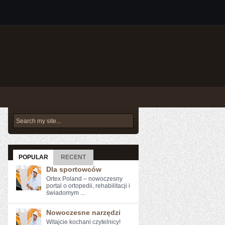
POPULAR
RECENT
Dla sportowców
Ortex Poland – nowoczesny
portal o ortopedii, rehabilitacji i
świadomym ...
Nowoczesne narzędzi
Witajcie kochani czytelnicy!