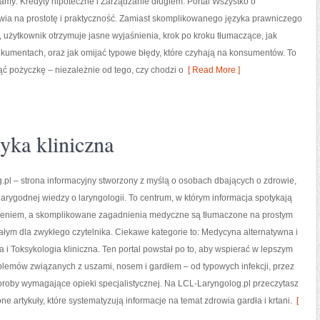
amy: Kredyty hipoteczne i Zarządzanie długiem. Portal Wszystko o
wia na prostotę i praktyczność. Zamiast skomplikowanego języka prawniczego
użytkownik otrzymuje jasne wyjaśnienia, krok po kroku tłumaczące, jak
kumentach, oraz jak omijać typowe błędy, które czyhają na konsumentów. To
ć pożyczkę – niezależnie od tego, czy chodzi o
[ Read More ]
yka kliniczna
pl – strona informacyjny stworzony z myślą o osobach dbających o zdrowie,
iarygodnej wiedzy o laryngologii. To centrum, w którym informacja spotykają
zeniem, a skomplikowane zagadnienia medyczne są tłumaczone na prostym
ałym dla zwykłego czytelnika. Ciekawe kategorie to: Medycyna alternatywna i
i Toksykologia kliniczna. Ten portal powstał po to, aby wspierać w lepszym
lemów związanych z uszami, nosem i gardłem – od typowych infekcji, przez
oroby wymagające opieki specjalistycznej. Na LCL-Laryngolog.pl przeczytasz
e artykuły, które systematyzują informacje na temat zdrowia gardła i krtani.
[