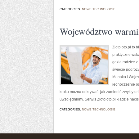
CATEGORIES:
NOWE TECHNOLOGIE
Województwo warmiń
Zlotoloto.pl to
praktyczne wska
gdzie rodzice 
świecie podróży
Monako i Wojewó
jednocześnie os
kroku można odkrywać, jak zamienić zwykły url
uwzględniony. Serwis Zlotoloto.pl kładzie nacis
CATEGORIES:
NOWE TECHNOLOGIE