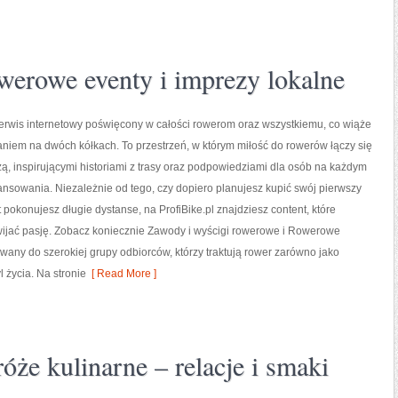
erowe eventy i imprezy lokalne
 serwis internetowy poświęcony w całości rowerom oraz wszystkiemu, co wiąże
niem na dwóch kółkach. To przestrzeń, w którym miłość do rowerów łączy się
zą, inspirującymi historiami z trasy oraz podpowiedziami dla osób na każdym
sowania. Niezależnie od tego, czy dopiero planujesz kupić swój pierwszy
t pokonujesz długie dystanse, na ProfiBike.pl znajdziesz content, które
ijać pasję. Zobacz koniecznie Zawody i wyścigi rowerowe i Rowerowe
wany do szerokiej grupy odbiorców, którzy traktują rower zarówno jako
l życia. Na stronie
[ Read More ]
róże kulinarne – relacje i smaki