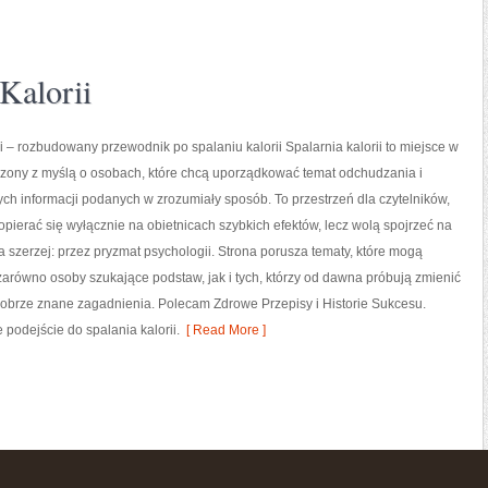
Kalorii
ii – rozbudowany przewodnik po spalaniu kalorii Spalarnia kalorii to miejsce w
rzony z myślą o osobach, które chcą uporządkować temat odchudzania i
ych informacji podanych w zrozumiały sposób. To przestrzeń dla czytelników,
 opierać się wyłącznie na obietnicach szybkich efektów, lecz wolą spojrzeć na
ia szerzej: przez pryzmat psychologii. Strona porusza tematy, które mogą
arówno osoby szukające podstaw, jak i tych, którzy od dawna próbują zmienić
dobrze znane zagadnienia. Polecam Zdrowe Przepisy i Historie Sukcesu.
 podejście do spalania kalorii.
[ Read More ]