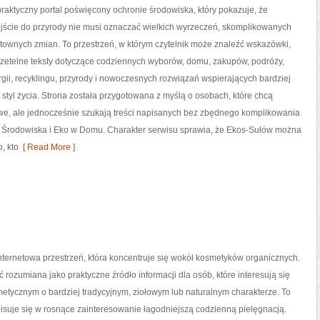
raktyczny portal poświęcony ochronie środowiska, który pokazuje, że
ście do przyrody nie musi oznaczać wielkich wyrzeczeń, skomplikowanych
ztownych zmian. To przestrzeń, w którym czytelnik może znaleźć wskazówki,
rzetelne teksty dotyczące codziennych wyborów, domu, zakupów, podróży,
gii, recyklingu, przyrody i nowoczesnych rozwiązań wspierających bardziej
styl życia. Strona została przygotowana z myślą o osobach, które chcą
, ale jednocześnie szukają treści napisanych bez zbędnego komplikowania
a Środowiska i Eko w Domu. Charakter serwisu sprawia, że Ekos-Sułów można
, kto
[ Read More ]
internetowa przestrzeń, która koncentruje się wokół kosmetyków organicznych.
 rozumiana jako praktyczne źródło informacji dla osób, które interesują się
tycznym o bardziej tradycyjnym, ziołowym lub naturalnym charakterze. To
pisuje się w rosnące zainteresowanie łagodniejszą codzienną pielęgnacją.