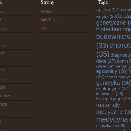
a
Strony
Tagi:
apteka
(27)
aranż
2026
Archiwum
bada
wnętrz
(26)
6
Spis Treści
genetyczne
(
biotechnologi
2026
Tagi
budownict
choro
(33)
2026
(35)
026
diagnost
dieta
(27)
dom
(2
e-commerce
(2
(24)
egzaminy
(28)
026
f
(27)
fitness medy
2025
genetyka
(30
2025
edukacyjne
(27)
innowacje
(26)
ik 2025
korepetycje
(28
materiały
2025
medyczne
(3
2025
medycyna
5
mieszkanie
(26)
2025