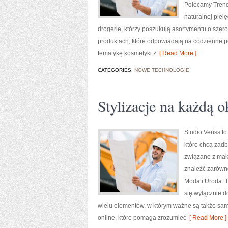
Polecamy Trend
naturalnej piel
drogerie, którzy poszukują asortymentu o szer
produktach, które odpowiadają na codzienne po
tematykę kosmetyki z
[ Read More ]
CATEGORIES:
NOWE TECHNOLOGIE
Stylizacje na każdą o
Studio Veriss t
które chcą zadb
związane z mak
znaleźć zarówno 
Moda i Uroda. T
się wyłącznie d
wielu elementów, w którym ważne są także sam
online, które pomaga zrozumieć
[ Read More ]