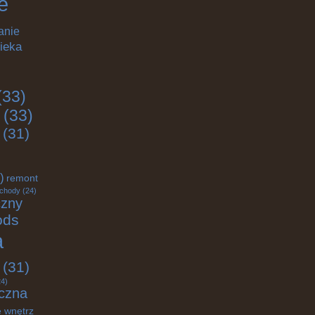
e
anie
ieka
(33)
(33)
(31)
)
remont
chody
(24)
czny
ods
a
(31)
4)
czna
 wnętrz