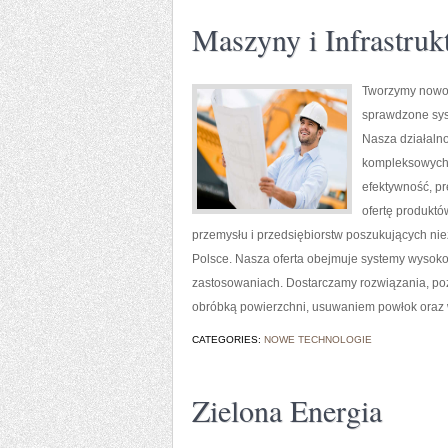
Maszyny i Infrastruk
Tworzymy nowoc
sprawdzone sys
Nasza działalno
kompleksowych r
efektywność, p
ofertę produktó
przemysłu i przedsiębiorstw poszukujących ni
Polsce. Nasza oferta obejmuje systemy wysoko
zastosowaniach. Dostarczamy rozwiązania, po
obróbką powierzchni, usuwaniem powłok oraz
CATEGORIES:
NOWE TECHNOLOGIE
Zielona Energia