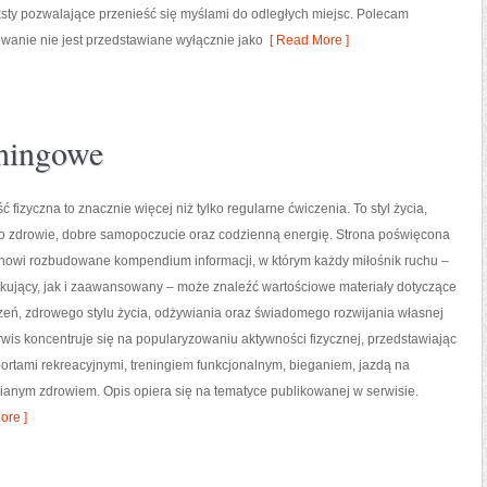
ksty pozwalające przenieść się myślami do odległych miejsc. Polecam
wanie nie jest przedstawiane wyłącznie jako
[ Read More ]
eningowe
ć fizyczna to znacznie więcej niż tylko regularne ćwiczenia. To styl życia,
o zdrowie, dobre samopoczucie oraz codzienną energię. Strona poświęcona
tanowi rozbudowane kompendium informacji, w którym każdy miłośnik ruchu –
kujący, jak i zaawansowany – może znaleźć wartościowe materiały dotyczące
zeń, zdrowego stylu życia, odżywiania oraz świadomego rozwijania własnej
wis koncentruje się na popularyzowaniu aktywności fizycznej, przedstawiając
portami rekreacyjnymi, treningiem funkcjonalnym, bieganiem, jazdą na
ianym zdrowiem. Opis opiera się na tematyce publikowanej w serwisie.
ore ]