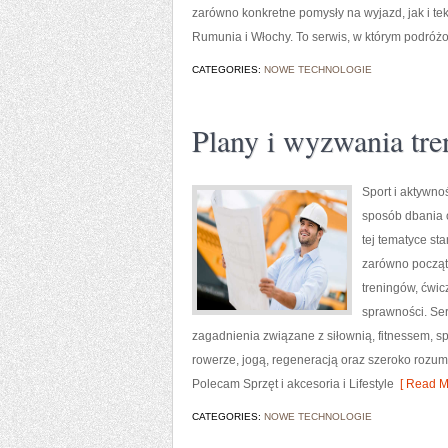
zarówno konkretne pomysły na wyjazd, jak i te
Rumunia i Włochy. To serwis, w którym podróżo
CATEGORIES:
NOWE TECHNOLOGIE
Plany i wyzwania tr
Sport i aktywnoś
sposób dbania 
tej tematyce s
zarówno począt
treningów, ćwic
sprawności. Ser
zagadnienia związane z siłownią, fitnessem, s
rowerze, jogą, regeneracją oraz szeroko rozum
Polecam Sprzęt i akcesoria i Lifestyle
[ Read M
CATEGORIES:
NOWE TECHNOLOGIE