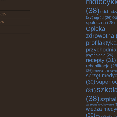
motocykl
(38)
odchudz
2025
op
(27)
ogród
(26)
025
społeczna
(28)
Opieka
zdrowotna
profilaktyka
przychodnia
psychologia
(26)
recepty
(31)
rehabilitacja
(28
(26)
rodzina
(24)
samo
sprzęt medy
superfo
(30)
szkoł
(31)
(38)
szpital
wczesne wychowanie
(2
wiedza medy
(30)
wyposażenie