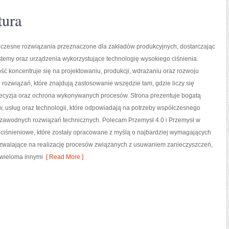
tura
zesne rozwiązania przeznaczone dla zakładów produkcyjnych, dostarczając
temy oraz urządzenia wykorzystujące technologię wysokiego ciśnienia.
ść koncentruje się na projektowaniu, produkcji, wdrażaniu oraz rozwoju
ozwiązań, które znajdują zastosowanie wszędzie tam, gdzie liczy się
recyzja oraz ochrona wykonywanych procesów. Strona prezentuje bogatą
w, usług oraz technologii, które odpowiadają na potrzeby współczesnego
ezawodnych rozwiązań technicznych. Polecam Przemysł 4.0 i Przemysł w
ciśnieniowe, które zostały opracowane z myślą o najbardziej wymagających
zwalające na realizację procesów związanych z usuwaniem zanieczyszczeń,
 wieloma innymi
[ Read More ]