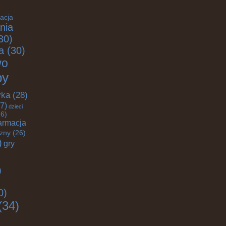
acja
nia
30)
a
(30)
wo
by
yka
(28)
7)
dzieci
6)
armacja
czny
(26)
)
gry
)
0)
(34)