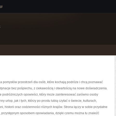
gi
e
na pomysłów przestrzeń dla osób, które kochają podróże i chcą poznawać
tynacje bez pośpiechu, z ciekawością i otwartością na nowe doświadczenia.
ne podróżniczych opowieści, który może zainteresować zarówno osoby
ny urlop, jak i tych, którzy po prostu lubią czytać o świecie, kulturach,
hni, historii oraz codzienności różnych krajów. Strona łączy w sobie przydatne
m, przystępnym sposobem opowiadania, dzięki czemu można tu znaleźć