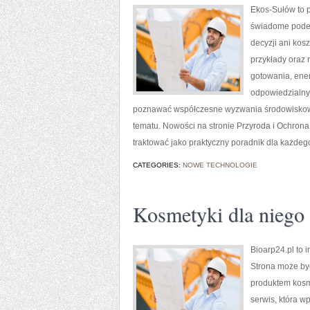
Ekos-Sułów to p
świadome podej
decyzji ani kos
przykłady oraz 
gotowania, ener
odpowiedzialny 
poznawać współczesne wyzwania środowiskowe
tematu. Nowości na stronie Przyroda i Ochron
traktować jako praktyczny poradnik dla każdego
CATEGORIES:
NOWE TECHNOLOGIE
Kosmetyki dla niego
Bioarp24.pl to 
Strona może być
produktem kosme
serwis, która w