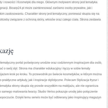
y i nowości i Kosmetyki dla niego. Głównym motywem strony jest tematyka
ęgnacji. Bioarp24.pl może zainteresować zarówno osoby prywatne, jak i
okim zastosowaniu. Charakter strony jest tematyczny, ponieważ skupia się na
trzeby związane z ochroną skóry, włosów oraz całego ciała. Strona zestawia
kazję
o tematyczny portal poświęcony urodzie oraz codziennym inspiracjom dla osób,
ać o swój styl. Strona ma charakter edukacyjny i łączy w sobie tematy
ijażem krok po kroku. To przewodnik po świecie kosmetyków, w którym można
praktyczne artykuły, jak i inspiracje stylistyczne. Polecam Stylizacja fryzur i
ematyka strony skupia się przede wszystkim na makijażu, ale nie ogranicza
o samego malowania twarzy. Studio Veriss pokazuje urodę jako połączenie
opoczucie. Dzięki temu serwis może być odbierany jako inspirujący magazyn