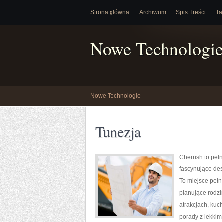
Strona główna
Archiwum
Spis Treści
Ta
Nowe Technologi
Nowe Technologie
Tunezja
Cherrish to peł
fascynujące des
To miejsce peł
planujące rodzin
atrakcjach, kuc
porady z lekki