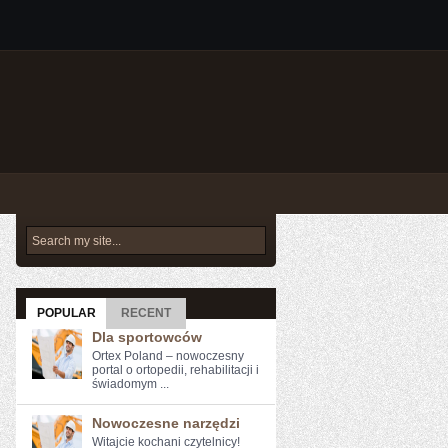
POPULAR
RECENT
Dla sportowców
Ortex Poland – nowoczesny
portal o ortopedii, rehabilitacji i
świadomym ...
Nowoczesne narzędzi
Witajcie kochani czytelnicy!