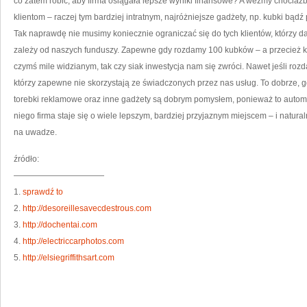
co zatem robić, aby firma osiągała lepsze wyniki finansowe? A weźmy chocia
klientom – raczej tym bardziej intratnym, najróżniejsze gadżety, np. kubki bąd
Tak naprawdę nie musimy koniecznie ograniczać się do tych klientów, którzy 
zależy od naszych funduszy. Zapewne gdy rozdamy 100 kubków – a przecież 
czymś mile widzianym, tak czy siak inwestycja nam się zwróci. Nawet jeśli roz
którzy zapewne nie skorzystają ze świadczonych przez nas usług. To dobrze, g
torebki reklamowe oraz inne gadżety są dobrym pomysłem, ponieważ to autom
niego firma staje się o wiele lepszym, bardziej przyjaznym miejscem – i natural
na uwadze.
źródło:
———————————
1.
sprawdź to
2.
http://desoreillesavecdestrous.com
3.
http://dochentai.com
4.
http://electriccarphotos.com
5.
http://elsiegriffithsart.com