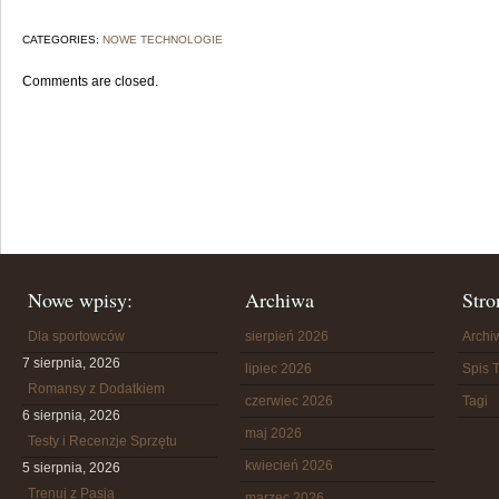
CATEGORIES:
NOWE TECHNOLOGIE
Comments are closed.
Nowe wpisy:
Archiwa
Stro
Dla sportowców
sierpień 2026
Arch
7 sierpnia, 2026
lipiec 2026
Spis T
Romansy z Dodatkiem
czerwiec 2026
Tagi
6 sierpnia, 2026
maj 2026
Testy i Recenzje Sprzętu
kwiecień 2026
5 sierpnia, 2026
Trenuj z Pasją
marzec 2026