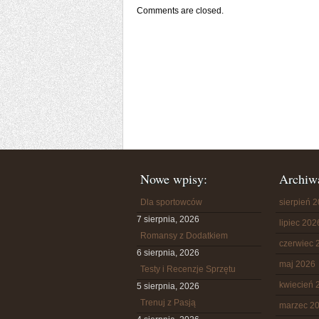
Comments are closed.
Nowe wpisy:
Archiw
Dla sportowców
sierpień 
7 sierpnia, 2026
lipiec 202
Romansy z Dodatkiem
czerwiec 
6 sierpnia, 2026
maj 2026
Testy i Recenzje Sprzętu
kwiecień 
5 sierpnia, 2026
Trenuj z Pasją
marzec 2