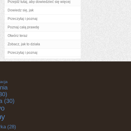
Przejdź tutaj, aby dowiedzieć się więcej
Dowiedz się, jak
Przeczytaj i poznaj
Poznaj całą prawdę
Otwórz teraz
Zobacz, jak to działa
Przeczytaj i poznaj
acja
nia
30)
a
(30)
wo
by
yka
(28)