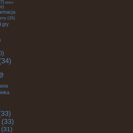
7)
dzieci
6)
armacja
czny
(26)
)
gry
)
0)
(34)
e
anie
ieka
(33)
(33)
(31)