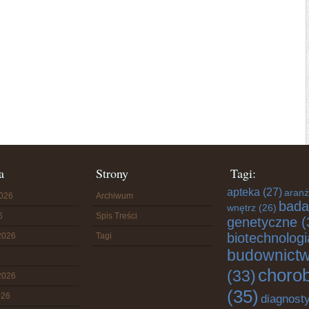
a
Strony
Tagi:
apteka
(27)
aranż
2026
Archiwum
bada
wnętrz
(26)
6
Spis Treści
genetyczne
(
biotechnologi
2026
Tagi
budownict
choro
(33)
2026
(35)
026
diagnost