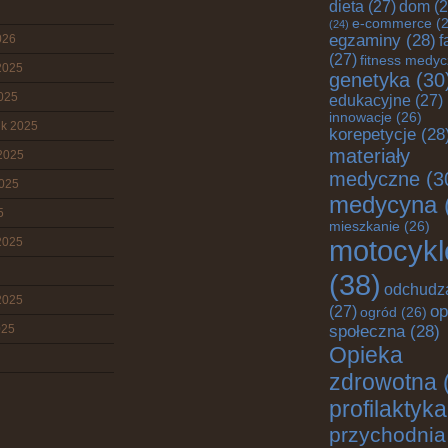
dieta
(27)
dom
(2
e-commerce
(2
(24)
egzaminy
(28)
026
f
(27)
fitness medy
2025
genetyka
(30
2025
edukacyjne
(27)
innowacje
(26)
ik 2025
korepetycje
(28
materiały
2025
medyczne
(3
2025
medycyna
5
mieszkanie
(26)
motocykl
2025
(38)
odchudz
2025
op
(27)
ogród
(26)
025
społeczna
(28)
Opieka
zdrowotna
profilaktyka
przychodnia