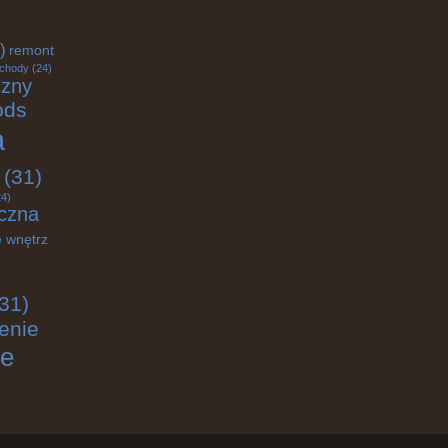
)
remont
chody
(24)
czny
ods
a
(31)
4)
czna
 wnętrz
31)
enie
ie