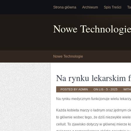
Strona główna
Archiwum
Spis Treści
Ta
Nowe Technologi
Nowe Technologie
Na rynku lekarskim f
POSTED BY ADMIN
ON LIS - 5 - 2025
WIT
Na rynku medycznym funkcjonuje wielu lekarz
Każda kobieta marzy o ładnym oraz jędrnym ciel
to głównie wobec tego, że dziś niezwykle wiel
celluit. To zjawisko dotyczy w głównej mierze