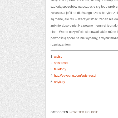
związane z pomarańczową skórką powstają w okr
szukają sposobów na pozbycie się tego problemu
zwłaszcza jeśli od dłuższego czasu borykasz s
są różne, ale tak w rzeczywistości żaden nie 
zniknie absolutnie. Na pewno niemniej jednak 
ciało. Wolno oczywiście stosować także różne 
pewnością sporo na nie wydamy, a wynik może b
rozwiązaniem.
1.
wpisy
2.
spis tresci
3.
felietony
4.
http://egyptmg.com/spis-tresci
5.
artykuly
CATEGORIES:
NOWE TECHNOLOGIE