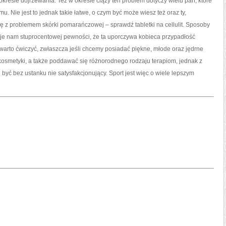
esie dojrzewania. Też w okresie ciąży ten problem dotyczy wielu pań, które
. Nie jest to jednak takie łatwe, o czym być może wiesz też oraz ty,
ię z problemem skórki pomarańczowej – sprawdź tabletki na cellulit. Sposoby
daje nam stuprocentowej pewności, że ta uporczywa kobieca przypadłość
warto ćwiczyć, zwłaszcza jeśli chcemy posiadać piękne, młode oraz jędrne
kosmetyki, a także poddawać się różnorodnego rodzaju terapiom, jednak z
yć bez ustanku nie satysfakcjonujący. Sport jest więc o wiele lepszym