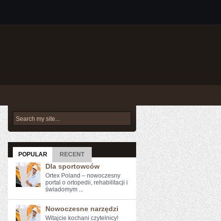
POPULAR
RECENT
Dla sportowców
Ortex Poland – nowoczesny
portal o ortopedii, rehabilitacji i
świadomym ...
Nowoczesne narzędzi
Witajcie kochani czytelnicy!