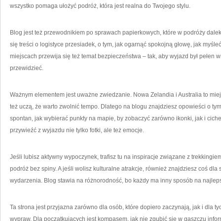
wszystko pomaga ułożyć podróż, która jest realna do Twojego stylu.
Blog jest też przewodnikiem po sprawach papierkowych, które w podróży dalek
się treści o logistyce przesiadek, o tym, jak ogarnąć spokojną głowę, jak myśle
miejscach przewija się też temat bezpieczeństwa – tak, aby wyjazd był pełen wr
przewidzieć.
Ważnym elementem jest uważne zwiedzanie. Nowa Zelandia i Australia to miejsc
też uczą, że warto zwolnić tempo. Dlatego na blogu znajdziesz opowieści o tym
spontan, jak wybierać punkty na mapie, by zobaczyć zarówno ikonki, jak i ciche
przywieźć z wyjazdu nie tylko fotki, ale też emocje.
Jeśli lubisz aktywny wypoczynek, trafisz tu na inspiracje związane z trekkingi
podróż bez spiny. A jeśli wolisz kulturalne atrakcje, również znajdziesz coś dla
wydarzenia. Blog stawia na różnorodność, bo każdy ma inny sposób na najlep
Ta strona jest przyjazna zarówno dla osób, które dopiero zaczynają, jak i dla ty
wypraw. Dla początkujących jest kompasem, jak nie zgubić się w gąszczu infor