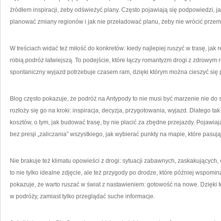
źródłem inspiracji, żeby odświeżyć plany. Często pojawiają się podpowiedzi, ja
planować zmiany regionów i jak nie przeładować planu, żeby nie wrócić prze
W treściach widać też miłość do konkretów: kiedy najlepiej ruszyć w trasę, jak
robią podróż łatwiejszą. To podejście, które łączy romantyzm drogi z zdrowym
spontaniczny wyjazd potrzebuje czasem ram, dzięki którym można cieszyć się
Blog często pokazuje, że podróż na Antypody to nie musi być marzenie nie do s
rozłoży się go na kroki: inspiracja, decyzja, przygotowania, wyjazd. Dlatego t
kosztów, o tym, jak budować trasę, by nie płacić za zbędne przejazdy. Pojawiaj
bez presji „zaliczania” wszystkiego, jak wybierać punkty na mapie, które pasuj
Nie brakuje też klimatu opowieści z drogi: sytuacji zabawnych, zaskakujący
to nie tylko idealne zdjęcie, ale też przygody po drodze, które później wspomina
pokazuje, że warto ruszać w świat z nastawieniem: gotowość na nowe. Dzięki 
w podróży, zamiast tylko przeglądać suche informacje.