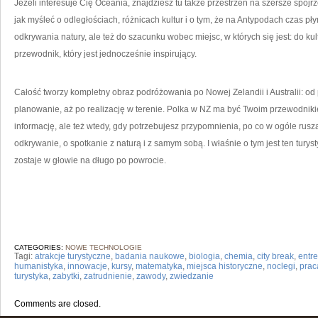
Jeżeli interesuje Cię Oceania, znajdziesz tu także przestrzeń na szersze spojr
jak myśleć o odległościach, różnicach kultur i o tym, że na Antypodach czas pły
odkrywania natury, ale też do szacunku wobec miejsc, w których się jest: do kultu
przewodnik, który jest jednocześnie inspirujący.
Całość tworzy kompletny obraz podróżowania po Nowej Zelandii i Australii: od 
planowanie, aż po realizację w terenie. Polka w NZ ma być Twoim przewodnik
informację, ale też wtedy, gdy potrzebujesz przypomnienia, po co w ogóle rusz
odkrywanie, o spotkanie z naturą i z samym sobą. I właśnie o tym jest ten turys
zostaje w głowie na długo po powrocie.
CATEGORIES:
NOWE TECHNOLOGIE
Tagi:
atrakcje turystyczne
,
badania naukowe
,
biologia
,
chemia
,
city break
,
entr
humanistyka
,
innowacje
,
kursy
,
matematyka
,
miejsca historyczne
,
noclegi
,
prac
turystyka
,
zabytki
,
zatrudnienie
,
zawody
,
zwiedzanie
Comments are closed.