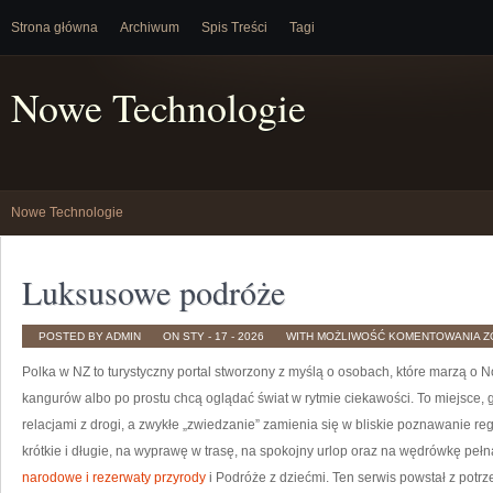
Strona główna
Archiwum
Spis Treści
Tagi
Nowe Technologie
Nowe Technologie
Luksusowe podróże
L
POSTED BY ADMIN
ON STY - 17 - 2026
WITH
MOŻLIWOŚĆ KOMENTOWANIA
Z
P
Polka w NZ to turystyczny portal stworzony z myślą o osobach, które marzą o N
kangurów albo po prostu chcą oglądać świat w rytmie ciekawości. To miejsce, 
relacjami z drogi, a zwykłe „zwiedzanie” zamienia się w bliskie poznawanie r
krótkie i długie, na wyprawę w trasę, na spokojny urlop oraz na wędrówkę pełn
narodowe i rezerwaty przyrody
i Podróże z dziećmi. Ten serwis powstał z potr