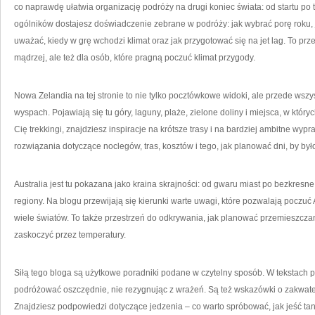
co naprawdę ułatwia organizację podróży na drugi koniec świata: od startu po tr
ogólników dostajesz doświadczenie zebrane w podróży: jak wybrać porę roku,
uważać, kiedy w grę wchodzi klimat oraz jak przygotować się na jet lag. To prz
mądrzej, ale też dla osób, które pragną poczuć klimat przygody.
Nowa Zelandia na tej stronie to nie tylko pocztówkowe widoki, ale przede wszy
wyspach. Pojawiają się tu góry, laguny, plaże, zielone doliny i miejsca, w który
Cię trekkingi, znajdziesz inspiracje na krótsze trasy i na bardziej ambitne wyp
rozwiązania dotyczące noclegów, tras, kosztów i tego, jak planować dni, by by
Australia jest tu pokazana jako kraina skrajności: od gwaru miast po bezkresn
regiony. Na blogu przewijają się kierunki warte uwagi, które pozwalają poczuć A
wiele światów. To także przestrzeń do odkrywania, jak planować przemieszczanie
zaskoczyć przez temperatury.
Siłą tego bloga są użytkowe poradniki podane w czytelny sposób. W tekstach poj
podróżować oszczędnie, nie rezygnując z wrażeń. Są też wskazówki o zakwat
Znajdziesz podpowiedzi dotyczące jedzenia – co warto spróbować, jak jeść tan