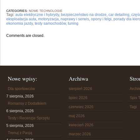
CATEGORIES:
NOWE TECHNOLOGIE
Tagi:
auta elektryczne i hybrydy
,
bezpieczeństwo na drodze
,
car detailing
,
częś
eksploatacja auta
,
motoryzacja
,
naprawy i serwis
,
opony i felgi
,
porady dla kie
ekonomia jazdy
,
testy samochodów
,
tuning
Comments are closed.
Nowe wpisy:
Archiwa
Stro
Dla sportowców
sierpień 2026
Arch
7 sierpnia, 2026
lipiec 2026
Spis T
Romansy z Dodatkiem
czerwiec 2026
Tagi
6 sierpnia, 2026
maj 2026
Testy i Recenzje Sprzętu
kwiecień 2026
5 sierpnia, 2026
Trenuj z Pasją
marzec 2026