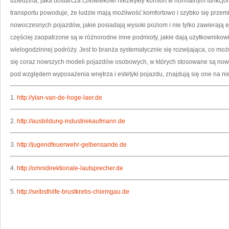
dziedzina, jaka dostarcza człowiekowi niezwykły komfort w normalnym funkcj
transportu powoduje, że ludzie mają możliwość komfortowo i szybko się przem
nowoczesnych pojazdów, jakie posiadają wysoki poziom i nie tylko zawierają el
częściej zaopatrzone są w różnorodne inne podmioty, jakie dają użytkownikowi 
wielogodzinnej podróży. Jest to branża systematycznie się rozwijająca, co m
się coraz nowszych modeli pojazdów osobowych, w których stosowane są now
pod względem wyposażenia wnętrza i estetyki pojazdu, znajdują się one na n
1.
http://ylan-van-de-hoge-laer.de
2.
http://ausbildung-industriekaufmann.de
3.
http://jugendfeuerwehr-gelbensande.de
4.
http://omnidirektionale-lautsprecher.de
5.
http://selbsthilfe-brustkrebs-chiemgau.de