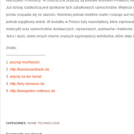
Warszawy i Polonezy. Te historyczne pojazdy są kultowe wszelkim Polakom, któ
Już dzisiaj rzadkością jest spotkanie tych zabytkowych samochodów. Większa c
prostu rozpadła się ze starości. Niemniej jednak niektóre marki i rodzaje aut m
jednak wyjątkowy widok. W dodatku w Polsce były manufaktury, które zajmował
motocykli oraz samochodów dostawczych, ciężarowych, autokarów i traktorów. 
Jelcz i dużo, wiele innych równie znanych egzemplarzy wehikułów, które stały 
źródło:
———————————
1.
poznaj możliwości
2.
http://bandosambado.de
3.
więcej na ten temat
4.
http://bey-dessous.de
5.
http://biergarten-ostkreuz.de
CATEGORIES:
NOWE TECHNOLOGIE