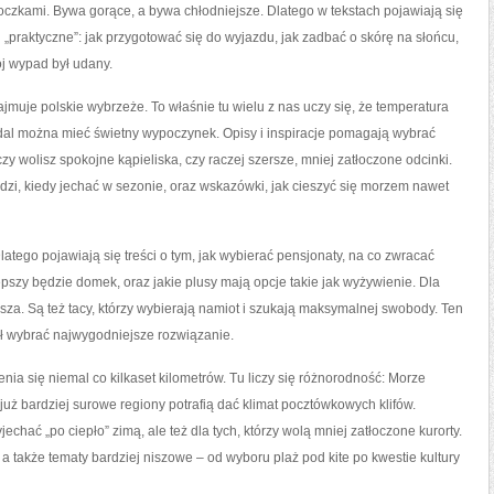
czkami. Bywa gorące, a bywa chłodniejsze. Dlatego w tekstach pojawiają się
 „praktyczne”: jak przygotować się do wyjazdu, jak zadbać o skórę na słońcu,
ój wypad był udany.
muje polskie wybrzeże. To właśnie tu wielu z nas uczy się, że temperatura
nadal można mieć świetny wypoczynek. Opisy i inspiracje pomagają wybrać
 wolisz spokojne kąpieliska, czy raczej szersze, mniej zatłoczone odcinki.
dzi, kiedy jechać w sezonie, oraz wskazówki, jak cieszyć się morzem nawet
atego pojawiają się treści o tym, jak wybierać pensjonaty, na co zwracać
pszy będzie domek, oraz jakie plusy mają opcje takie jak wyżywienie. Dla
cisza. Są też tacy, którzy wybierają namiot i szukają maksymalnej swobody. Ten
ł wybrać najwygodniejsze rozwiązanie.
nia się niemal co kilkaset kilometrów. Tu liczy się różnorodność: Morze
uż bardziej surowe regiony potrafią dać klimat pocztówkowych klifów.
jechać „po ciepło” zimą, ale też dla tych, którzy wolą mniej zatłoczone kurorty.
 a także tematy bardziej niszowe – od wyboru plaż pod kite po kwestie kultury