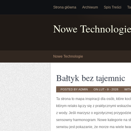
Strona główna
Archiwum
Spis Treści
Ta
Nowe Technologi
Nowe Technologie
Bałtyk bez tajemnic
POSTED BY ADMIN
ON LUT - 9 - 2026
WIT
Ta strona to mapa inspiracji dla osób, które ko
którym relaks łączy się z praktycznymi wskazó
z wody. Jeśli marzysz o egzotycznej przygodzie
sensowny harmonogram. Nowe kategorie na st
serwisu jest pokazanie, że morze ma wiele twar