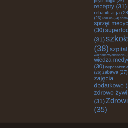
psychologia
(26)
recepty
(31)
rehabilitacja
(28
(26)
rodzina
(24)
samo
sprzęt medy
superfo
(30)
szkoł
(31)
(38)
szpital
wczesne wychowanie
(2
wiedza medy
(30)
wyposażenie
zabawa
(27)
(26)
zajęcia
dodatkowe
(
zdrowe żywi
Zdrow
(31)
(35)