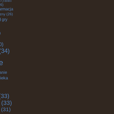
7)
dzieci
6)
armacja
czny
(26)
)
gry
)
0)
(34)
e
anie
ieka
(33)
(33)
(31)