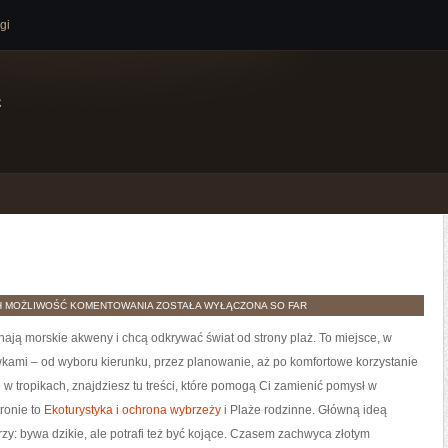
gi
e
BAŁTYK
H
MOŻLIWOŚĆ KOMENTOWANIA
ZOSTAŁA WYŁĄCZONA
SO FAR
BEZ
TAJEMNIC
chają morskie akweny i chcą odkrywać świat od strony plaż. To miejsce, w
wkami – od wyboru kierunku, przez planowanie, aż po komfortowe korzystanie
 w tropikach, znajdziesz tu treści, które pomogą Ci zamienić pomysł w
ronie to
Ekoturystyka i ochrona wybrzeży
i Plaże rodzinne. Główną ideą
zy: bywa dzikie, ale potrafi też być kojące. Czasem zachwyca złotym