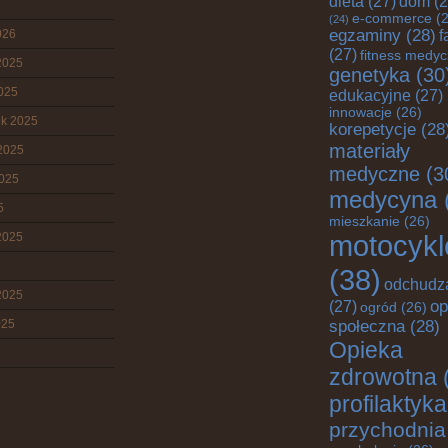
dieta
(27)
dom
(2
e-commerce
(2
(24)
egzaminy
(28)
026
f
(27)
fitness medy
2025
genetyka
(30
2025
edukacyjne
(27)
innowacje
(26)
ik 2025
korepetycje
(28
materiały
2025
medyczne
(3
2025
medycyna
5
mieszkanie
(26)
motocykl
2025
(38)
odchudz
2025
op
(27)
ogród
(26)
025
społeczna
(28)
Opieka
zdrowotna
profilaktyka
przychodnia