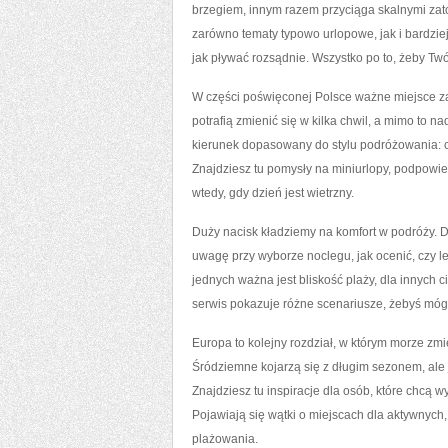
brzegiem, innym razem przyciąga skalnymi zato
zarówno tematy typowo urlopowe, jak i bardziej
jak pływać rozsądnie. Wszystko po to, żeby Tw
W części poświęconej Polsce ważne miejsce zaj
potrafią zmienić się w kilka chwil, a mimo to 
kierunek dopasowany do stylu podróżowania: czy
Znajdziesz tu pomysły na miniurlopy, podpowie
wtedy, gdy dzień jest wietrzny.
Duży nacisk kładziemy na komfort w podróży. Dl
uwagę przy wyborze noclegu, jak ocenić, czy le
jednych ważna jest bliskość plaży, dla innych 
serwis pokazuje różne scenariusze, żebyś móg
Europa to kolejny rozdział, w którym morze zmie
Śródziemne kojarzą się z długim sezonem, ale j
Znajdziesz tu inspiracje dla osób, które chcą wy
Pojawiają się wątki o miejscach dla aktywnych,
plażowania.