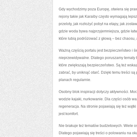
Gdy wychodzimy poza Europę, otwiera się praw
rejony takie jak Karaiby często wymagają lepsz
przeloty, jak rozłożyć pobyt na etapy, jak zost
gdzie woda bywa najprzyjemniejsza, gdzie łatwie
które lubią podróżować z głową – bez chaosu, a
Ważną częścią portalu jest bezpieczeństwo i ś
nieprzewidywalne. Dlatego poruszamy tematy t
które zwiększają bezpieczeństwo. Są też wskaz
zabrać, by uniknąć otarć. Dzięki temu treści są
planach regularnie.
Osobny blok inspiracji dotyczy aktywności. Morz
wodzie kajaki, nurkowanie. Dla części osób waż
regeneracja. Na stronie pojawiają się też wątk
jest komfort.
Nie brakuje też tematów budżetowych. Wiele os
Dlatego pojawiają się treści o polowaniu na ok