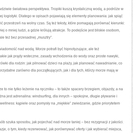
dziwie światowa perspektywa. Tropiki kuszą krystaliczną wodą, a podróże w
ej logistyki. Dlatego w opisach pojawiają się elementy planowania: jak spiąć
awić przestrzeń na wolny czas. Są też teksty, które pomagają porównać kierunki:
j o mniej ludzi, a gdzie królują atrakcje. To podejście jest bliskie osobom,
le też bez przesadnej „musztry”.
wiadomość nad wodą. Morze potrafi być hipnotyzujące, ale też
akie jak prądy wsteczne, zasady wchodzenia do wody oraz proste nawyki,
ówki dla rodzin: jak pilnować dzieci na plaży, jak planować nawadnianie, co
 przydatne zarówno dla początkujących, jak i dla tych, którzy morze mają w
e to nie tylko leżenie na ręczniku – to także spacery brzegiem, objazdy, a na
na jest adrenalina: windsurfing, dla innych – spokojne, długie pływanie i
i wellness: kąpiele oraz pomysły na „miękkie” zwiedzanie, gdzie priorytetem
ób szuka sposobu, jak pojechać nad morze taniej – bez rezygnacji z jakości.
azje, o tym, kiedy rezerwować, jak porównywać oferty i jak wybierać miejsca,