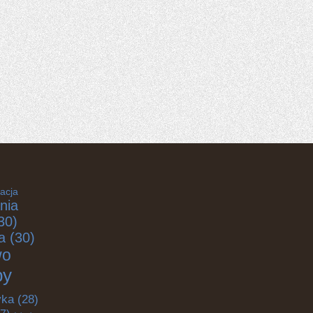
acja
nia
30)
a
(30)
wo
by
yka
(28)