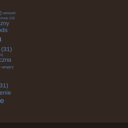
)
remont
chody
(24)
czny
ods
a
(31)
4)
czna
 wnętrz
31)
enie
ie