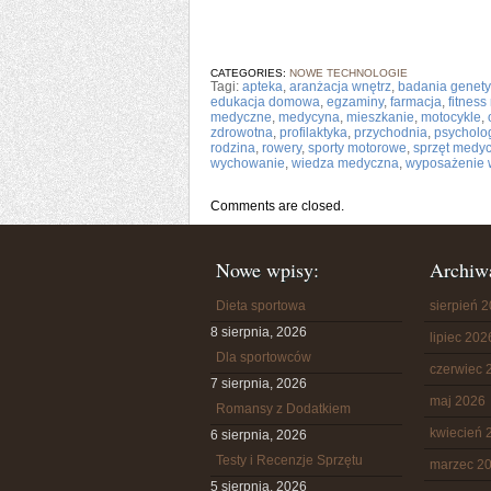
CATEGORIES:
NOWE TECHNOLOGIE
Tagi:
apteka
,
aranżacja wnętrz
,
badania genet
edukacja domowa
,
egzaminy
,
farmacja
,
fitnes
medyczne
,
medycyna
,
mieszkanie
,
motocykle
,
zdrowotna
,
profilaktyka
,
przychodnia
,
psycholo
rodzina
,
rowery
,
sporty motorowe
,
sprzęt medy
wychowanie
,
wiedza medyczna
,
wyposażenie 
Comments are closed.
Nowe wpisy:
Archiw
Dieta sportowa
sierpień 
8 sierpnia, 2026
lipiec 202
Dla sportowców
czerwiec 
7 sierpnia, 2026
maj 2026
Romansy z Dodatkiem
kwiecień 
6 sierpnia, 2026
Testy i Recenzje Sprzętu
marzec 2
5 sierpnia, 2026