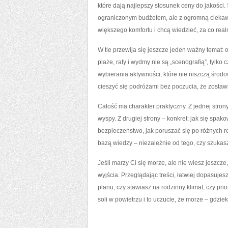
które dają najlepszy stosunek ceny do jakości.
ograniczonym budżetem, ale z ogromną ciekawoś
większego komfortu i chcą wiedzieć, za co real
W tle przewija się jeszcze jeden ważny temat:
plaże, rafy i wydmy nie są „scenografią”, tylko
wybierania aktywności, które nie niszczą środo
cieszyć się podróżami bez poczucia, że zostaw
Całość ma charakter praktyczny. Z jednej stron
wyspy. Z drugiej strony – konkret: jak się spak
bezpieczeństwo, jak poruszać się po różnych r
bazą wiedzy – niezależnie od tego, czy szuka
Jeśli marzy Ci się morze, ale nie wiesz jeszcz
wyjścia. Przeglądając treści, łatwiej dopasuje
planu; czy stawiasz na rodzinny klimat; czy pri
soli w powietrzu i to uczucie, że morze – gdziek