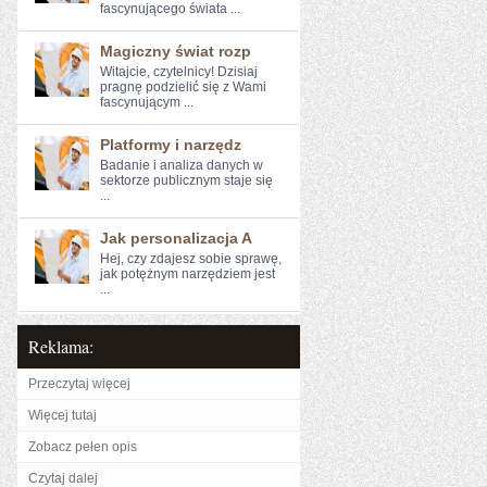
fascynującego⁣ świata ...
Magiczny świat rozp
Witajcie, czytelnicy! Dzisiaj‌
pragnę podzielić się z Wami
fascynującym ...
Platformy i narzędz
Badanie i‍ analiza danych w⁤
sektorze publicznym ⁣staje się
...
Jak personalizacja A
Hej, czy zdajesz sobie sprawę,
jak potężnym narzędziem jest
...
Reklama:
Przeczytaj więcej
Więcej tutaj
Zobacz pełen opis
Czytaj dalej