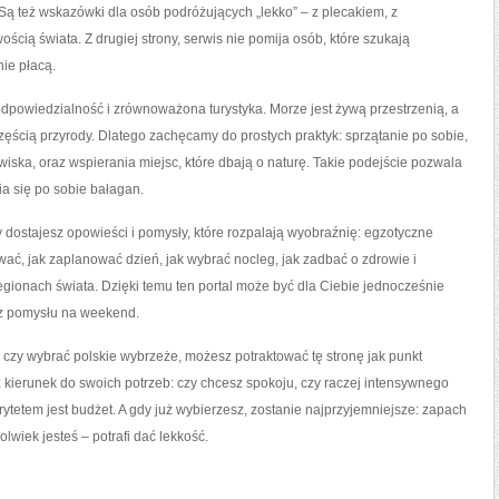
 Są też wskazówki dla osób podróżujących „lekko” – z plecakiem, z
cią świata. Z drugiej strony, serwis nie pomija osób, które szukają
nie płacą.
 odpowiedzialność i zrównoważona turystyka. Morze jest żywą przestrzenią, a
 częścią przyrody. Dlatego zachęcamy do prostych praktyk: sprzątanie po sobie,
wiska, oraz wspierania miejsc, które dbają o naturę. Takie podejście pozwala
ia się po sobie bałagan.
y dostajesz opowieści i pomysły, które rozpalają wyobraźnię: egzotyczne
ować, jak zaplanować dzień, jak wybrać nocleg, jak zadbać o zdrowie i
egionach świata. Dzięki temu ten portal może być dla Ciebie jednocześnie
sz pomysłu na weekend.
e, czy wybrać polskie wybrzeże, możesz potraktować tę stronę jak punkt
sz kierunek do swoich potrzeb: czy chcesz spokoju, czy raczej intensywnego
orytetem jest budżet. A gdy już wybierzesz, zostanie najprzyjemniejsze: zapach
olwiek jesteś – potrafi dać lekkość.