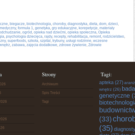
yczne
,
biegacze
,
biotechnologia
,
choroby
,
diagnostyka
,
dieta
,
dom
,
dzieci
,
s medyczny
,
formuła 1
,
genetyka
,
gry edukacyjne
,
korepetycje
,
materiały
odchudzanie
,
ogród
,
opieka nad dziećmi
,
opieka społeczna
,
Opieka
gia
,
psychologia dziecięca
,
rajdy
,
recepty
,
rehabilitacja
,
remont
,
rodzicielstwo
,
czny
,
superfoods
,
szkoła
,
szpital
,
trybuny
,
usługi rodzinne
,
wczesne
wnętrz
,
zabawa
,
zajęcia dodatkowe
,
zdrowe żywienie
,
Zdrowie
a
Strony
Tagi:
apteka
(27)
aranż
2026
Archiwum
bada
wnętrz
(26)
6
Spis Treści
genetyczne
(
biotechnologi
2026
Tagi
budownict
choro
(33)
2026
(35)
026
diagnost