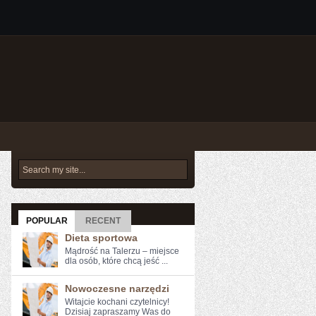
POPULAR
RECENT
Dieta sportowa
Mądrość na Talerzu – miejsce
dla osób, które chcą jeść ...
Nowoczesne narzędzi
Witajcie kochani czytelnicy!
Dzisiaj zapraszamy⁢ Was do