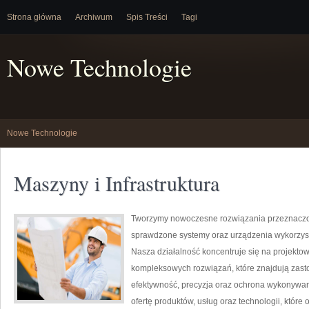
Strona główna
Archiwum
Spis Treści
Tagi
Nowe Technologie
Nowe Technologie
Maszyny i Infrastruktura
Tworzymy nowoczesne rozwiązania przeznaczon
sprawdzone systemy oraz urządzenia wykorzyst
Nasza działalność koncentruje się na projektow
kompleksowych rozwiązań, które znajdują zasto
efektywność, precyzja oraz ochrona wykonywan
ofertę produktów, usług oraz technologii, któ