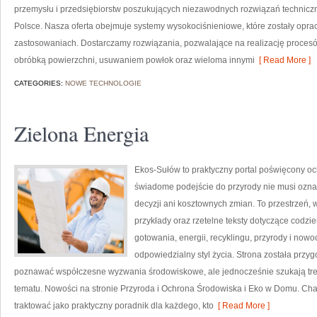
przemysłu i przedsiębiorstw poszukujących niezawodnych rozwiązań technicz
Polsce. Nasza oferta obejmuje systemy wysokociśnieniowe, które zostały opr
zastosowaniach. Dostarczamy rozwiązania, pozwalające na realizację proce
obróbką powierzchni, usuwaniem powłok oraz wieloma innymi
[ Read More ]
CATEGORIES:
NOWE TECHNOLOGIE
Zielona Energia
Ekos-Sułów to praktyczny portal poświęcony oc
świadome podejście do przyrody nie musi ozn
decyzji ani kosztownych zmian. To przestrzeń, 
przykłady oraz rzetelne teksty dotyczące codz
gotowania, energii, recyklingu, przyrody i now
odpowiedzialny styl życia. Strona została przy
poznawać współczesne wyzwania środowiskowe, ale jednocześnie szukają tr
tematu. Nowości na stronie Przyroda i Ochrona Środowiska i Eko w Domu. Ch
traktować jako praktyczny poradnik dla każdego, kto
[ Read More ]