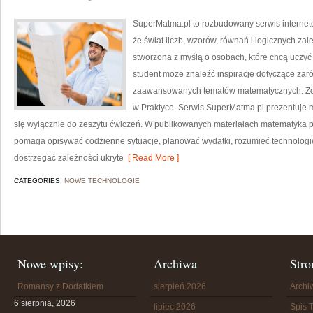
SuperMatma.pl to rozbudowany serwis internet
że świat liczb, wzorów, równań i logicznych za
stworzona z myślą o osobach, które chcą uczyć
student może znaleźć inspiracje dotyczące zar
zaawansowanych tematów matematycznych. Zo
w Praktyce. Serwis SuperMatma.pl prezentuje m
się wyłącznie do zeszytu ćwiczeń. W publikowanych materiałach matematyka po
pomaga opisywać codzienne sytuacje, planować wydatki, rozumieć technologi
dostrzegać zależności ukryte
[ Read More ]
CATEGORIES:
NOWE TECHNOLOGIE
Nowe wpisy:
Archiwa
Stro
Romansy z Dodatkiem
sierpień 2026
Arch
6 sierpnia, 2026
lipiec 2026
Spis T