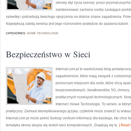
zdrowy styl życia szerzej: przez pryzmat psycho
zainteresować zarówno osoby szukające podstaw
sylwetkę i potrzebują świeżego spojrzenia na dobrze znane zagadnienia. Pole
Największą zaletą serwisu jest jego różnorodne podejście do spalania kalorii.
[
CATEGORIES:
NOWE TECHNOLOGIE
Bezpieczeństwo w Sieci
Internat.com.pl to wartościowy blog poświęco
zagadnieniom, które mają związek z codzienny
pomocnym miejscem dla osób, które chcą opano
bezprzewodowych, światłowodów, 5G, chmury, 
praktycznych rozwiązań technologicznych. Nowoś
Internet i Nowe Technologie. To serwis, w któ
praktyczny. Zamiast skomplikowanego języka, czytelnik może znaleźć tu wska
Internat.com.pl może pełnić funkcję centrum informacji dla każdego, kto chce b
tematyka strony skupia się wokół sieci komputerowych. Znajdują się tu
[ Read 